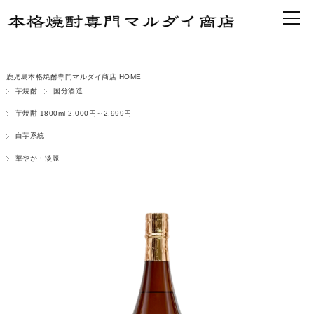
鹿児島本格焼酎専門マルダイ商店 HOME
芋焼酎
国分酒造
芋焼酎 1800ml 2,000円～2,999円
白芋系統
華やか・淡麗