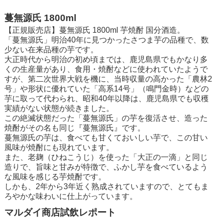
蔓無源氏 1800ml
【正規販売店】蔓無源氏 1800ml 芋焼酎 国分酒造。
「蔓無源氏」明治40年に見つかったさつま芋の品種で、数
少ない在来品種の芋です。
大正時代から明治の初め頃までは、鹿児島県でもかなり多
くの生産量があり、食用・焼酎などに使われていたようで
すが、第二次世界大戦を機に、当時収量の高かった「農林2
号」や形状に優れていた「高系14号」（鳴門金時）などの
芋に取って代わられ、昭和40年以降は、鹿児島県でも収穫
実績がない状態が続きました。
この絶滅状態だった「蔓無源氏」の芋を復活させ、造った
焼酎がその名も同じ『蔓無源氏』です。
蔓無源氏の芋は、食べても甘くておいしい芋で、この甘い
風味が焼酎にも現れています。
また、老麹（ひねこうじ）を使った「大正の一滴」と同じ
造りで、旨味と甘みが特徴で、ふかし芋を食べているよう
な風味を感じる芋焼酎です。
しかも、2年から3年近く熟成されていますので、とてもま
ろやかな味わいに仕上がっています。
マルダイ商店試飲レポート