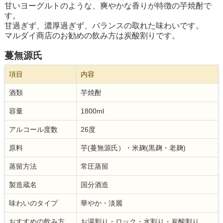
甘いヨーグルトのような、爽やかな香りが特徴の芋焼酎で
す。
甘過ぎず、濃厚過ぎず、バランスの取れた味わいです。
マルダイ商店のお勧めの飲み方は炭酸割りです。
蔓無源氏
項目
内容
酒類
芋焼酎
容量
1800ml
アルコール度数
26度
原料
芋(蔓無源氏）・米麹(黒麹・老麹)
蒸留方法
常圧蒸留
製造蔵名
国分酒造
味わいのタイプ
華やか・淡麗
おすすめの飲み方
お湯割り・ロック・水割り・炭酸割り