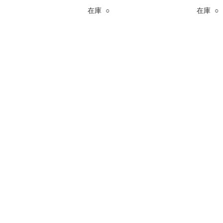
在庫 ○
在庫 ○
〒897-0006 鹿児島県南さつま市加世田本町12-1
TEL：0993-52-2894
Mail：marudai@big-circle.com
営業時間：午前9時～午後8時
日曜・祝日：午前9時～午後7時