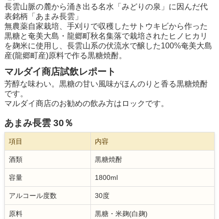
長雲山脈の麓から涌き出る名水「みどりの泉」に因んだ代
表銘柄「あまみ長雲」
無農薬自家栽培、手刈りで収穫したサトウキビから作った
黒糖と奄美大島・龍郷町秋名集落で栽培されたヒノヒカリ
を麹米に使用し、長雲山系の伏流水で醸した100%奄美大島
産(龍郷町産)原料で作る黒糖焼酎。
マルダイ商店試飲レポート
芳醇な味わい。黒糖の甘い風味がほんのりと香る黒糖焼酎
です。
マルダイ商店のお勧めの飲み方はロックです。
あまみ長雲 30％
項目
内容
酒類
黒糖焼酎
容量
1800ml
アルコール度数
30度
原料
黒糖・米麹(白麹)