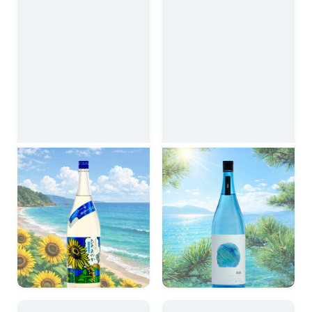
夏焼酎 ひめあやか
夏季限定松露 1800ml
1800ml
干しブドウを感じる落ち着
いた熟成感。
爽やかで甘くフルーティ。
とにかく飲みやすい！
2,640円
2,915円
税込
税込