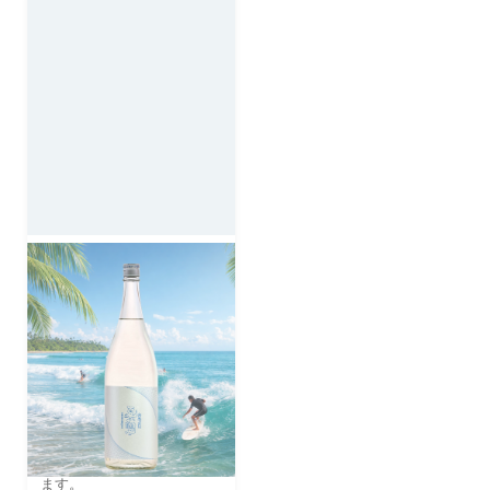
夏の潤平 2026 紅まさ
り 三年熟成 1800ml
口にじんわりと旨味が広が
り、リンゴや洋ナシのよう
な香りの特徴を持つ「紅ま
さり」を使用しておりま
す。
三年以上の熟成を経た贅沢
な余韻がお楽しみいただけ
ます。