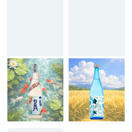
夏限定利右衛門ジョイ
夏の赤鹿毛 1800ml
ホワイト
麦の強い香ばしさとすっき
りとドライな味わい。
香り酵母の華やかさと爽や
かですっきりとした柑橘
香。
2,970円
2,420円
税込
税込