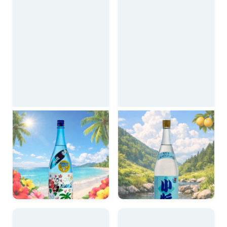
ALOALO 1800ml
夏小牧 1800ml
南国果実の華やかさと、爽
すっきりとした甘さと爽や
やかな甘味。
かな柑橘香。
2,950円
2,970円
税込
税込