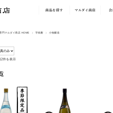
商品を探す
マルダイ商店
会
新着限定商品
私達のこだわり
専門マルダイ商店 HOME
芋焼酎
小牧醸造
蔵から探す
店舗の紹介
価格から探す
店長日記
芋の種類で探す
店長の独り言
12件を表示
味わいから探す
お取引について
覧
入荷予定
ご利用案内
酒器・グッズ
佐藤注文方法