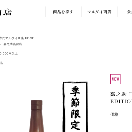
商品を探す
マルダイ商店
会
新着限定商品
私達のこだわり
専門マルダイ商店 HOME
蔵から探す
店舗の紹介
嘉之助蒸留所
価格から探す
店長日記
0,000円以上
品
芋の種類で探す
店長の独り言
味わいから探す
お取引について
入荷予定
ご利用案内
嘉之助 HI
EDITIO
酒器・グッズ
価格:
佐藤注文方法