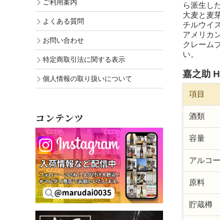
ご利用案内
ら派生し
大麦と麦
よくある質問
チルウイ
アメリカ
お問い合わせ
クレーム
い。
特定商取引法に関する表示
嘉之助 HIO
個人情報の取り扱いについて
項目
コンテンツ
酒類
容量
アルコ
原料
貯蔵樽