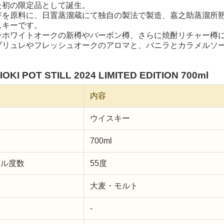
た初の限定品として誕生。
芽を原料に、日置蒸溜蔵にて独自の製法で製造、嘉之助蒸溜所熟
スキーです。
ンホワイトオークの新樽やバーボン樽、さらに焼酎リチャー樽
ブリュレやフレッシュオークのアロマと、バニラとカラメルソ
KI POT STILL 2024 LIMITED EDITION 700ml
内容
ウイスキー
700ml
ール度数
55度
大麦・モルト
-