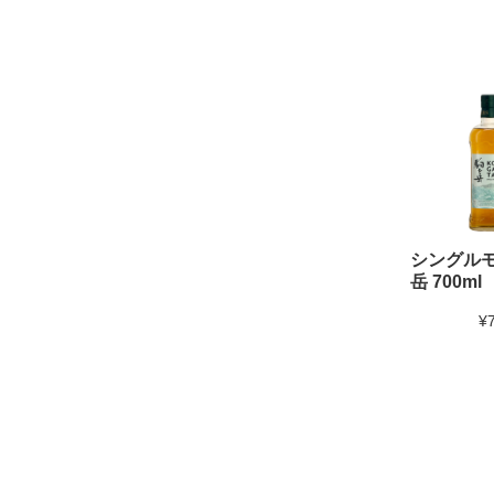
シングル
岳 700ml
¥