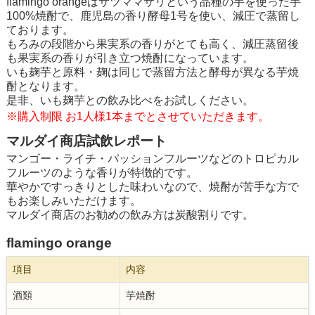
flamingo orangeはサツママサリという品種の芋を使った芋
100%焼酎で、鹿児島の香り酵母1号を使い、減圧で蒸留し
ております。
もろみの段階から果実系の香りがとても高く、減圧蒸留後
も果実系の香りが引き立つ焼酎になっています。
いも麹芋と原料・麹は同じで蒸留方法と酵母が異なる芋焼
酎となります。
是非、いも麹芋との飲み比べをお試しください。
※購入制限 お1人様1本までとさせていただきます。
マルダイ商店試飲レポート
マンゴー・ライチ・パッションフルーツなどのトロピカル
フルーツのような香りが特徴的です。
華やかですっきりとした味わいなので、焼酎が苦手な方で
もお楽しみいただけます。
マルダイ商店のお勧めの飲み方は炭酸割りです。
flamingo orange
項目
内容
酒類
芋焼酎