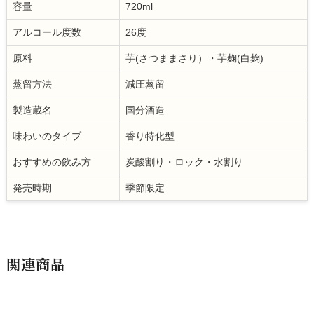
容量
720ml
アルコール度数
26度
原料
芋(さつままさり）・芋麹(白麹)
蒸留方法
減圧蒸留
製造蔵名
国分酒造
味わいのタイプ
香り特化型
おすすめの飲み方
炭酸割り・ロック・水割り
発売時期
季節限定
関連商品