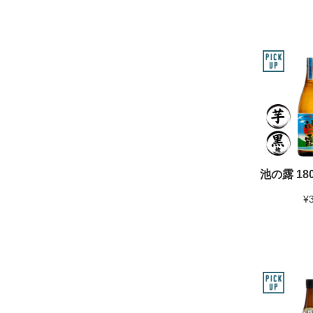
池の露 180
¥