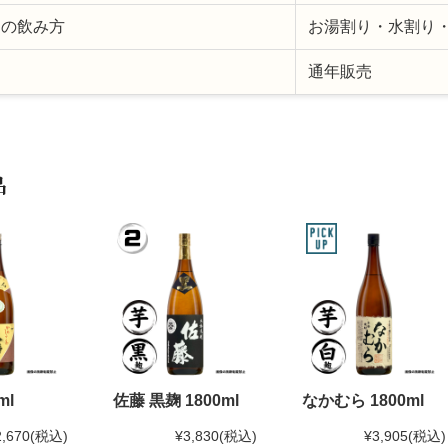
めの飲み方
お湯割り・水割り
期
通年販売
品
ml
佐藤 黒麹 1800ml
なかむら 1800ml
2,670
(税込)
¥3,830
(税込)
¥3,905
(税込)