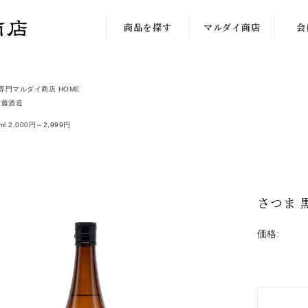
商品を探す
マルダイ商店
会
新着限定商品
私達のこだわり
専門マルダイ商店 HOME
蔵から探す
店舗の紹介
佐藤酒造
価格から探す
店長日記
l 2,000円～2,999円
芋の種類で探す
店長の独り言
味わいから探す
お取引について
さつま 黒
入荷予定
ご利用案内
価格:
酒器・グッズ
佐藤注文方法