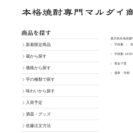
商品を探す
鹿児島本格焼酎
新着限定商品
芋焼酎
芋焼酎 1800m
蔵から探す
黄金千貫
価格から探す
濃厚・芳醇
芋の種類で探す
味わいから探す
入荷予定
酒器・グッズ
佐藤注文方法