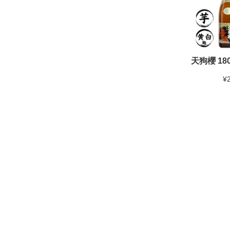
天狗櫻 180
¥