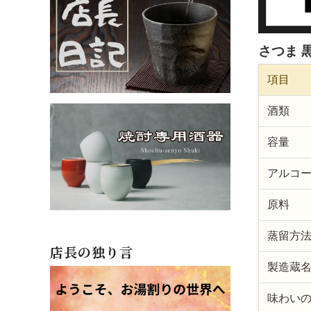
さつま 
項目
酒類
容量
アルコ
原料
蒸留方
店長の独り言
製造蔵
味わい