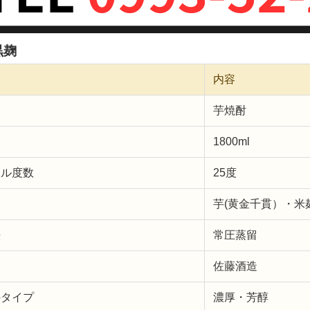
黒麹
内容
芋焼酎
1800ml
ール度数
25度
芋(黄金千貫）・米麹
法
常圧蒸留
名
佐藤酒造
のタイプ
濃厚・芳醇