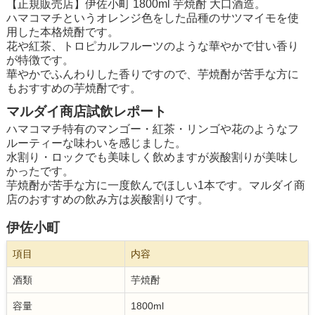
【正規販売店】伊佐小町 1800ml 芋焼酎 大口酒造。
ハマコマチというオレンジ色をした品種のサツマイモを使
用した本格焼酎です。
花や紅茶、トロピカルフルーツのような華やかで甘い香り
が特徴です。
華やかでふんわりした香りですので、芋焼酎が苦手な方に
もおすすめの芋焼酎です。
マルダイ商店試飲レポート
ハマコマチ特有のマンゴー・紅茶・リンゴや花のようなフ
ルーティーな味わいを感じました。
水割り・ロックでも美味しく飲めますが炭酸割りが美味し
かったです。
芋焼酎が苦手な方に一度飲んでほしい1本です。マルダイ商
店のおすすめの飲み方は炭酸割りです。
伊佐小町
項目
内容
酒類
芋焼酎
容量
1800ml