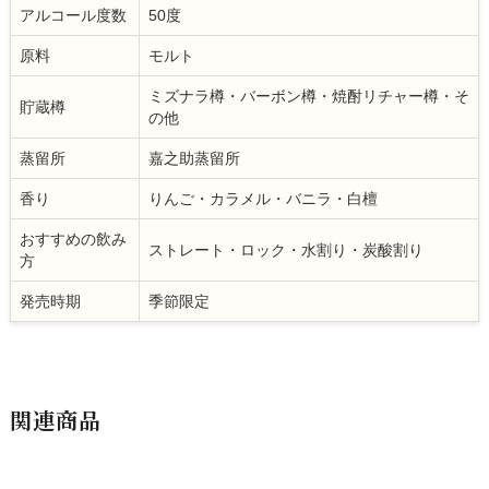
アルコール度数
50度
原料
モルト
ミズナラ樽・バーボン樽・焼酎リチャー樽・そ
貯蔵樽
の他
蒸留所
嘉之助蒸留所
香り
りんご・カラメル・バニラ・白檀
おすすめの飲み
ストレート・ロック・水割り・炭酸割り
方
発売時期
季節限定
関連商品