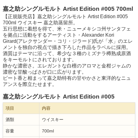
嘉之助シングルモルト Artist Edition #005 700ml
【正規販売店】嘉之助シングルモルト Artist Edition #005
700ml ウイスキー 嘉之助蒸留所。
五行思想に着想を得て、米・ニューメキシコ州サンタフェ
を拠点に活動をするアーティスト・Alexander Kori
Girard(アレクサンダー・コリ・ジラード)氏が「水」のエレ
メントを独自の視点で描き下ろした作品をラベルに採用。
酒質はテーマに沿って、希少な３種のミズナラ樽熟成原酒
をキーモルトにされております。
静かな濃密さ。エレガントな白檀のアロマと金柑ジャムの
濃密な甘酸っぱさが口に広がります。
ピート香と相まって嘉之助特有の甘やかさと東洋的なニュ
アンスを際立たせます。
嘉之助シングルモルト Artist Edition #005
項目
内容
酒類
ウイスキー
容量
700ml