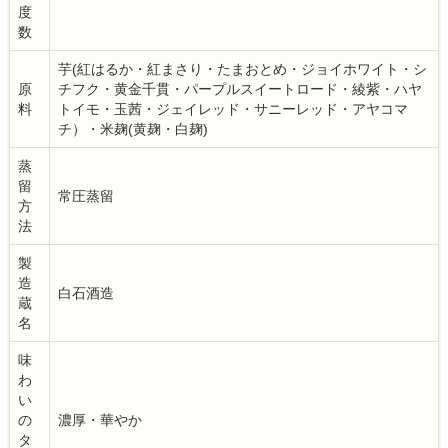
度
数
芋(紅はるか・紅まさり・たまおとめ・ジョイホワイト・シ
原
チフク・黄金千貫・パープルスイートロード・綾紫・ハヤ
料
トイモ・玉茜・ジェイレッド・サニーレッド・アヤコマ
チ）・米麹(黄麹・白麹)
蒸
留
常圧蒸留
方
法
製
造
白石酒造
蔵
名
味
わ
い
の
濃厚・華やか
タ