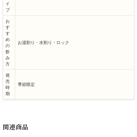
イ
プ
お
す
す
め
お湯割り・水割り・ロック
の
飲
み
方
発
売
季節限定
時
期
関連商品