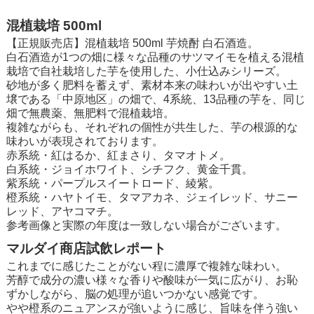
混植栽培 500ml
【正規販売店】混植栽培 500ml 芋焼酎 白石酒造。
白石酒造が1つの畑に様々な品種のサツマイモを植える混植
栽培で自社栽培した芋を使用した、小仕込みシリーズ。
砂地が多く肥料を蓄えず、素材本来の味わいが出やすい土
壌である「中原地区」の畑で、4系統、13品種の芋を、同じ
畑で無農薬、無肥料で混植栽培。
複雑ながらも、それぞれの個性が共生した、芋の根源的な
味わいが表現されております。
赤系統・紅はるか、紅まさり、タマオトメ。
白系統・ジョイホワイト、シチフク、黄金千貫。
紫系統・パープルスイートロード、綾紫。
橙系統・ハヤトイモ、タマアカネ、ジェイレッド、サニー
レッド、アヤコマチ。
参考画像と実際の年度は一致しない場合がございます。
マルダイ商店試飲レポート
これまでに感じたことがない程に濃厚で複雑な味わい。
芳醇で成分の濃い様々な香りや酸味が一気に広がり、お恥
ずかしながら、脳の処理が追いつかない感覚です。
やや橙系のニュアンスが強いように感じ、旨味を伴う強い