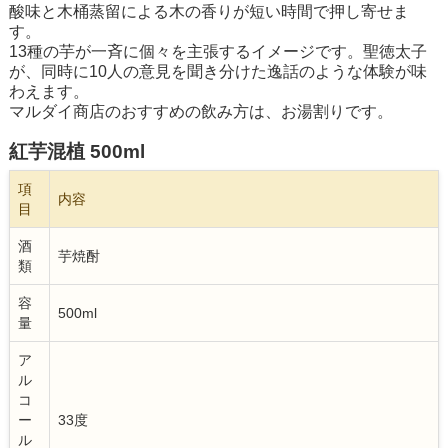
酸味と木桶蒸留による木の香りが短い時間で押し寄せま
す。
13種の芋が一斉に個々を主張するイメージです。聖徳太子
が、同時に10人の意見を聞き分けた逸話のような体験が味
わえます。
マルダイ商店のおすすめの飲み方は、お湯割りです。
紅芋混植 500ml
項
内容
目
酒
芋焼酎
類
容
500ml
量
ア
ル
コ
ー
33度
ル