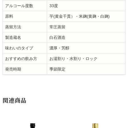
アルコール度数
33度
原料
芋(黄金千貫）・米麹(黄麹・白麹)
蒸留方法
常圧蒸留
製造蔵名
白石酒造
味わいのタイプ
濃厚・芳醇
おすすめの飲み方
お湯割り・水割り・ロック
発売時期
季節限定
関連商品