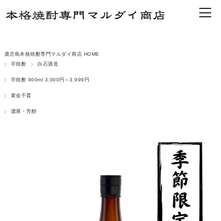
鹿児島本格焼酎専門マルダイ商店 HOME
芋焼酎
白石酒造
芋焼酎 900ml 3,000円～3,999円
黄金千貫
濃厚・芳醇