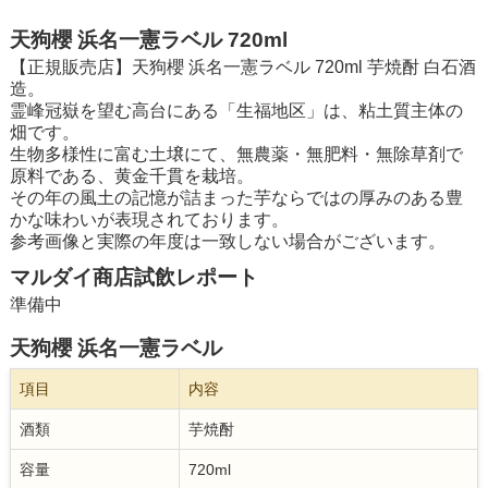
天狗櫻 浜名一憲ラベル 720ml
【正規販売店】天狗櫻 浜名一憲ラベル 720ml 芋焼酎 白石酒
造。
霊峰冠嶽を望む高台にある「生福地区」は、粘土質主体の
畑です。
生物多様性に富む土壌にて、無農薬・無肥料・無除草剤で
原料である、黄金千貫を栽培。
その年の風土の記憶が詰まった芋ならではの厚みのある豊
かな味わいが表現されております。
参考画像と実際の年度は一致しない場合がございます。
マルダイ商店試飲レポート
準備中
天狗櫻 浜名一憲ラベル
項目
内容
酒類
芋焼酎
容量
720ml