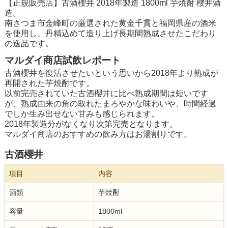
【正規販売店】古酒櫻井 2018年製造 1800ml 芋焼酎 櫻井酒
造。
南さつま市金峰町の厳選された黄金千貫と福岡県産の酒米
を使用し、丹精込めて造り上げ長期間熟成させたこだわり
の逸品です。
マルダイ商店試飲レポート
古酒櫻井を復活させたいという思いから2018年より熟成が
再開された芋焼酎です。
以前完売されていた古酒櫻井に比べ熟成期間は短いです
が、熟成由来の角の取れたまろやかな味わいや、時間経過
でしか生み出せない甘みも感じられます。
2018年製造分がなくなり次第完売となります。
マルダイ商店のおすすめの飲み方はお湯割りです。
古酒櫻井
項目
内容
酒類
芋焼酎
容量
1800ml