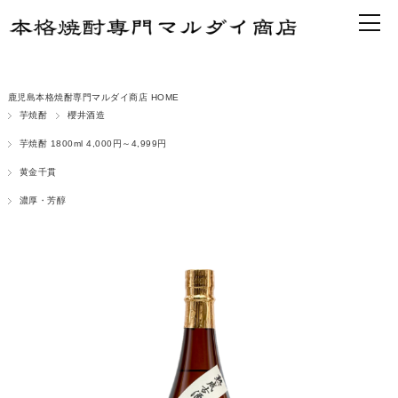
鹿児島本格焼酎専門マルダイ商店 HOME
芋焼酎
櫻井酒造
芋焼酎 1800ml 4,000円～4,999円
黄金千貫
濃厚・芳醇