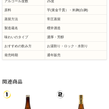
アルコール度数
25度
原料
芋(黄金千貫）・米麹(白麹)
蒸留方法
常圧蒸留
製造蔵名
櫻井酒造
味わいのタイプ
濃厚・芳醇
おすすめの飲み方
お湯割り・ロック・水割り
発売時期
通年販売
関連商品