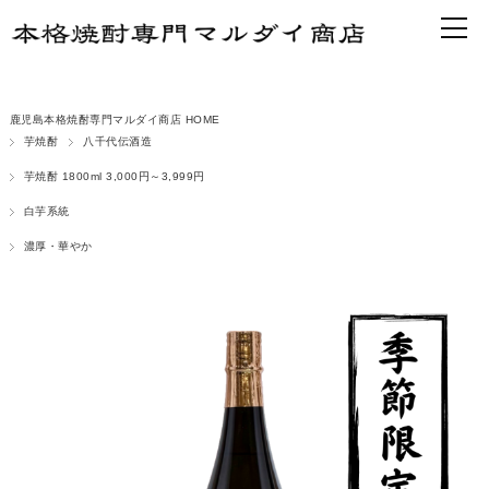
鹿児島本格焼酎専門マルダイ商店 HOME
芋焼酎
八千代伝酒造
芋焼酎 1800ml 3,000円～3,999円
白芋系統
濃厚・華やか