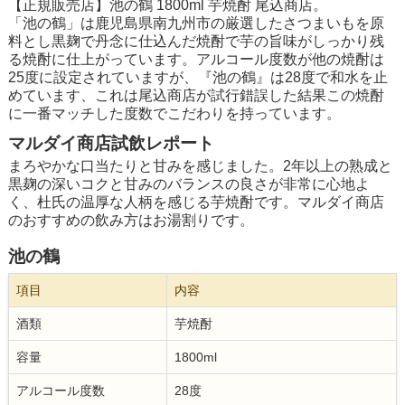
【正規販売店】池の鶴 1800ml 芋焼酎 尾込商店。
「池の鶴」は鹿児島県南九州市の厳選したさつまいもを原
料とし黒麹で丹念に仕込んだ焼酎で芋の旨味がしっかり残
る焼酎に仕上がっています。アルコール度数が他の焼酎は
25度に設定されていますが、『池の鶴』は28度で和水を止
めています、これは尾込商店が試行錯誤した結果この焼酎
に一番マッチした度数でこだわりを持っています。
マルダイ商店試飲レポート
まろやかな口当たりと甘みを感じました。2年以上の熟成と
黒麹の深いコクと甘みのバランスの良さが非常に心地よ
く、杜氏の温厚な人柄を感じる芋焼酎です。マルダイ商店
のおすすめの飲み方はお湯割りです。
池の鶴
項目
内容
酒類
芋焼酎
容量
1800ml
アルコール度数
28度