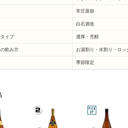
法
常圧蒸留
名
白石酒造
のタイプ
濃厚・芳醇
めの飲み方
お湯割り・水割り・ロッ
期
季節限定
品