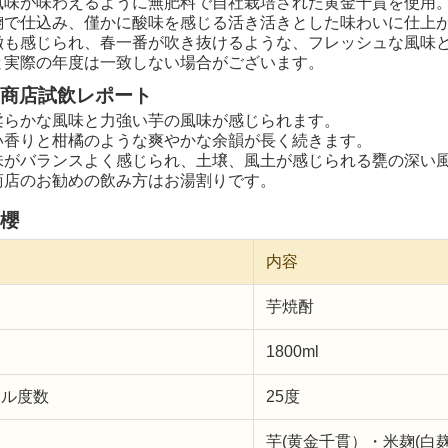
風味が味わえるように無肥料で自社栽培された黄金千貫を使用
麹で仕込み、僅かに酸味を感じる活き活きとした味わいに仕上
徴も感じられ、春一番が吹き抜けるような、フレッシュな風味
と実際の年度は一致しない場合がございます。
商店試飲レポート
柔らかな風味と力強い芋の風味が感じられます。
い香りと柑橘のような爽やかな余韻が長く続きます。
味がバランスよく感じられ、土壌、風土が感じられる甕の深い
商店のお勧めの飲み方はお湯割りです。
櫻
内容
芋焼酎
1800ml
ール度数
25度
芋(黄金千貫）・米麹(白