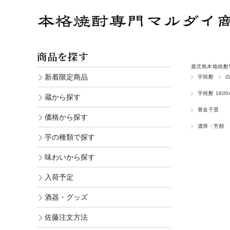
商品を探す
鹿児島本格焼酎
新着限定商品
芋焼酎
芋焼酎 1800m
蔵から探す
黄金千貫
価格から探す
濃厚・芳醇
芋の種類で探す
味わいから探す
入荷予定
酒器・グッズ
佐藤注文方法