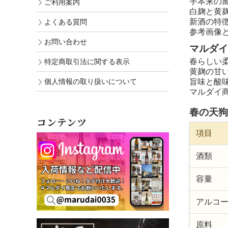
芋本来の
ご利用案内
白麹と黄
新酒の特
よくある質問
参考画像
お問い合わせ
マルダイ
春らしい
特定商取引法に関する表示
黄麹の甘
個人情報の取り扱いについて
旨味と酸
マルダイ
春の天狗
コンテンツ
項目
酒類
容量
アルコ
原料