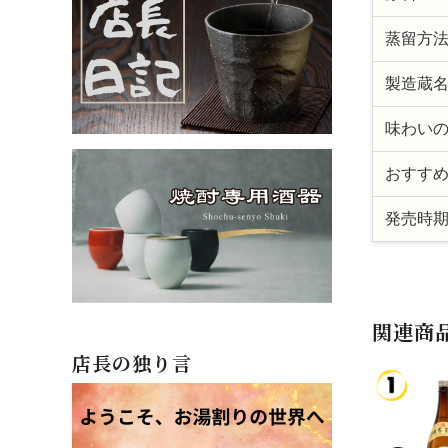
蒸留方
製造蔵
味わい
おすす
発売時
関連商
店長の独り言