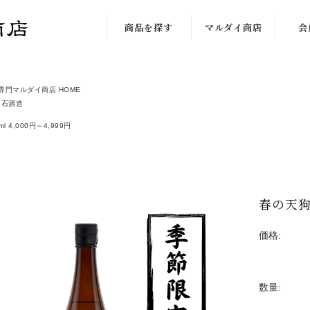
商品を探す
マルダイ商店
会
新着限定商品
私達のこだわり
専門マルダイ商店 HOME
蔵から探す
店舗の紹介
白石酒造
価格から探す
店長日記
l 4,000円～4,999円
芋の種類で探す
店長の独り言
味わいから探す
お取引について
春の天狗櫻
入荷予定
ご利用案内
価格:
酒器・グッズ
佐藤注文方法
数量: