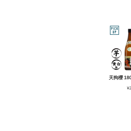
天狗櫻 180
¥